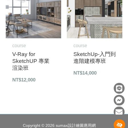
course
course
V-Ray for
SketchUp-入門到
SketchUP 專業
進階建模專班
渲染班
NT$
14,000
NT$
12,000
L
F
E
i
a
n
n
c
v
e
e
e
b
l
o
o
Copyright © 2026
sumax設計繪圖應用網