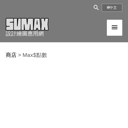
跳
搜
🌐
中文
至
尋
內
主
框
容
設計繪圖應用網
選
單
商店
>
Max$點數
價
Max$點
格
數
範
數
圍：
量
NT$150
到
NT$400