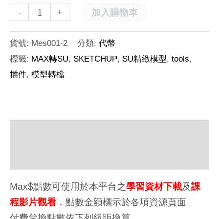
-
+
加入購物車
貨號:
Mes001-2
分類:
代幣
標籤:
MAX轉SU
,
SKETCHUP
,
SU精緻模型
,
tools
,
插件
,
模型轉檔
描述
額外資訊
Max$點數可使用於本平台之
學習資材下載
及
課
程影片觀看
，點數金額標示於各項資源頁面
付費兌換點數依下列級距換算