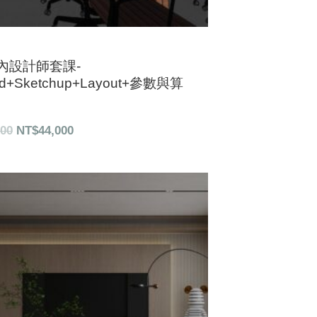
內設計師套課-
ad+Sketchup+Layout+參數與算
000
NT$
44,000
原
目
始
前
價
價
格：
格：
NT$41,900。
NT$31,000。