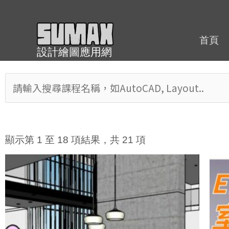
跳
至
內
首頁
設計繪圖應用網
容
Search
products
依
最
顯示第 1 至 18 項結果，共 21 項
新
項
原
目
目
始
前
排
價
價
序
格：
格：
NT$26,000。
NT$23,000。