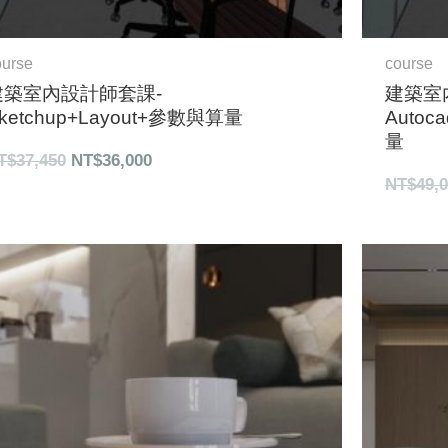
ourse
course
建築室內設計師套課-
建築室
ketchup+Layout+參數與算量
Autoc
量
T$
37,450
NT$
36,000
NT$
49,
原
目
始
前
價
價
格：
格：
NT$61,000。
NT$54,900。