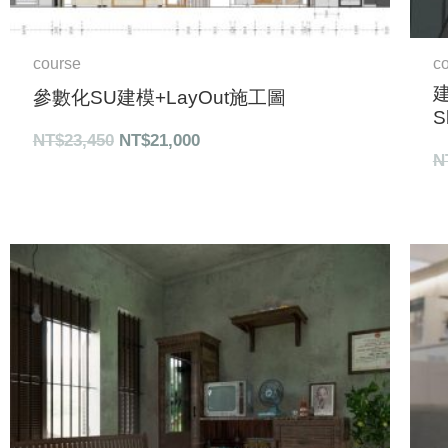
course
c
參數化SU建模+LayOut施工圖
S
NT$
23,450
NT$
21,000
N
原
目
始
前
價
價
格：
格：
NT$26,000。
NT$23,000。