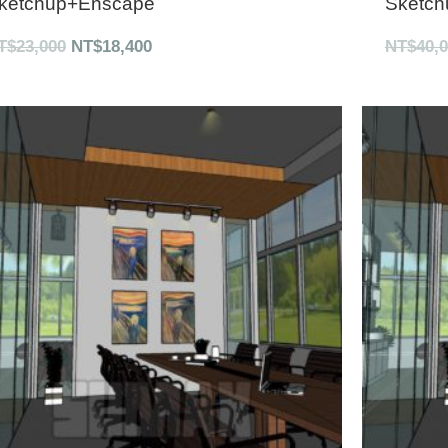
ketchup+Enscape
Sketch
T$
23,000
NT$
18,400
NT$
40,
原
目
始
前
價
價
格：
格：
NT$37,450。
NT$36,000。