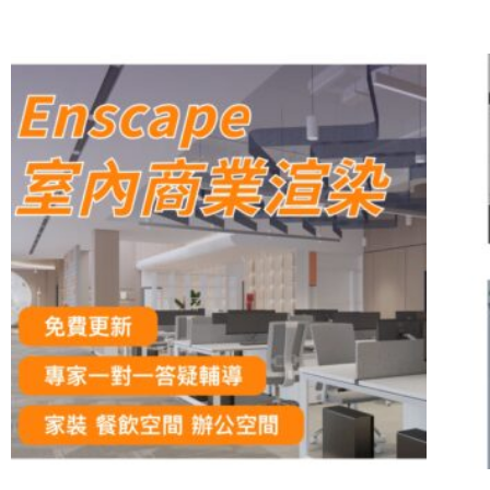
原
目
始
前
價
價
格：
格：
NT$28,000。
NT$25,000。