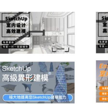
原
目
始
前
價
價
格：
格：
NT$28,000。
NT$25,000。