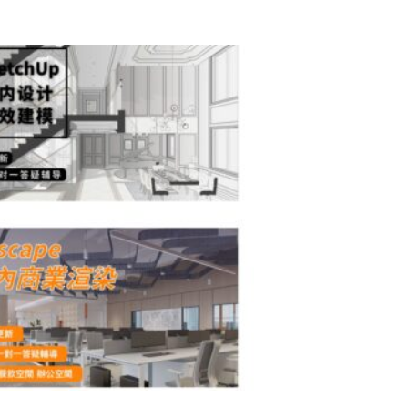
原
目
始
前
價
價
格：
格：
NT$28,000。
NT$25,000。