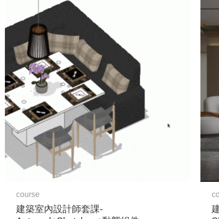
原
目
始
前
價
價
格：
格：
NT$32,900。
NT$29,000。
course
c
建築室內設計師套課-