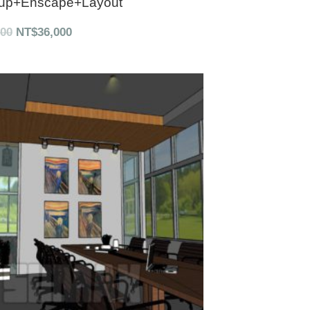
up+Enscape+Layout
000
NT$
36,000
原
目
始
前
價
價
格：
格：
NT$49,000。
NT$44,000。