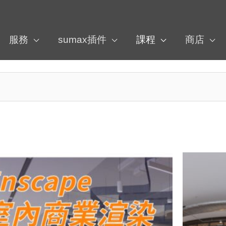
服務
sumax插件
課程
商店
原
目
始
前
價
價
格：
格：
NT$52,000。
NT$46,800。