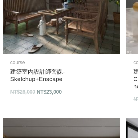
course
c
建築室內設計師套課-
Sketchup+Enscape
C
n
NT$
26,000
NT$
23,000
N
原
目
始
前
價
價