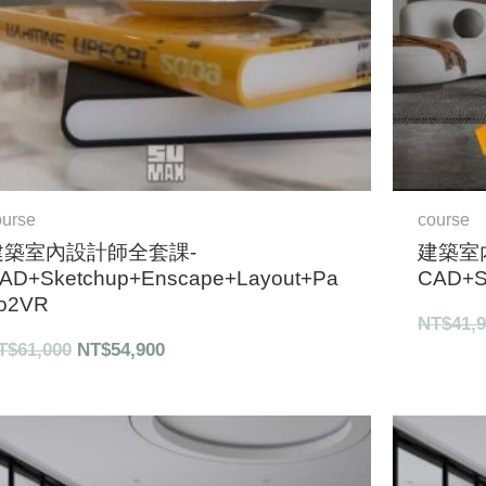
ourse
course
建築室內設計師全套課-
建築室
AD+Sketchup+Enscape+Layout+Pa
CAD+S
o2VR
NT$
41,
T$
61,000
NT$
54,900
原
目
始
前
價
價