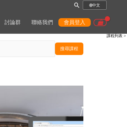
搜
🌐
中文
尋
討論群
聯絡我們
會員登入
框
課程列表
搜尋課程
原
目
始
前
價
價
格：
格：
NT$26,000。
NT$23,400。