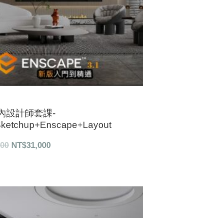
內設計師套課-
ketchup+Enscape+Layout
900
NT$
31,000
原
目
始
前
價
價