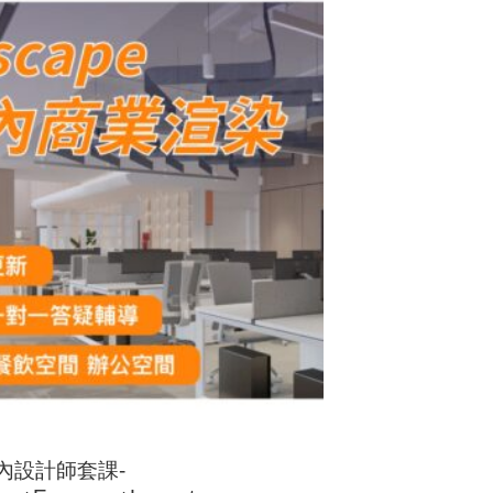
原
目
始
前
價
價
格：
格：
NT$40,000。
NT$36,000。
內設計師套課-