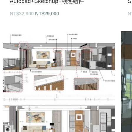
Autocad+Sketchup+動態組件
S
NT$
32,900
NT$
29,000
N
原
目
始
前
價
價
格：
格：
NT$23,450。
NT$21,000。