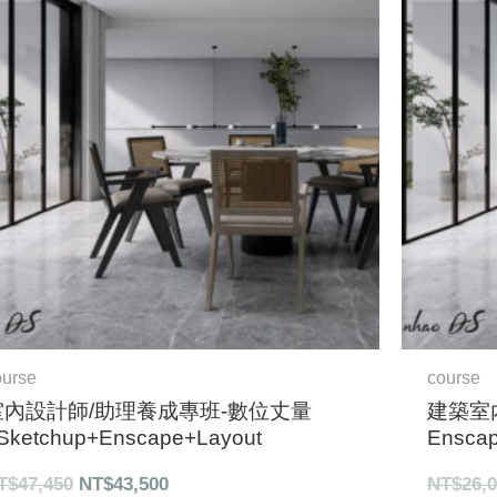
格：
格：
NT$47,450。
NT$43,500。
ourse
course
室內設計師/助理養成專班-數位丈量
建築室
Sketchup+Enscape+Layout
Enscap
T$
47,450
NT$
43,500
NT$
26,