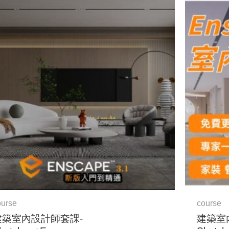
原
目
始
前
價
價
格：
格：
NT$23,000。
NT$18,400。
ourse
course
建築室內設計師套課-
建築室