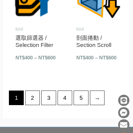
到
到
NT$600
NT$60
tool
tool
選取篩選器 /
剖面捲動 /
Selection Filter
Section Scroll
NT$
400
–
NT$
600
NT$
400
–
NT$
600
L
F
E
1
2
3
4
5
→
i
a
n
n
c
v
e
e
e
b
l