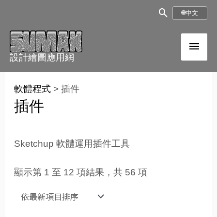
跳
搜
🌐
中文
至
尋
內
主
框
容
設計繪圖應用網
選
依
最
單
軟體程式
>
插件
新
項
插件
目
排
序
Sketchup 軟體運用插件工具
顯示第 1 至 12 項結果，共 56 項