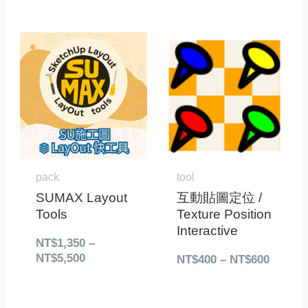
價
價
格
格
範
範
圍：
圍：
NT$1,350
NT$40
到
到
NT$5,500
NT$60
pack
tool
SUMAX Layout
互動貼圖定位 /
Tools
Texture Position
Interactive
NT$
1,350
–
NT$
5,500
NT$
400
–
NT$
600