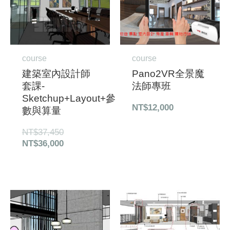
course
course
建築室內設計師
Pano2VR全景魔
套課-
法師專班
Sketchup+Layout+參
NT$
12,000
數與算量
NT$
37,450
NT$
36,000
原
目
原
目
始
前
始
前
價
價
價
價
格：
格：
格：
格：