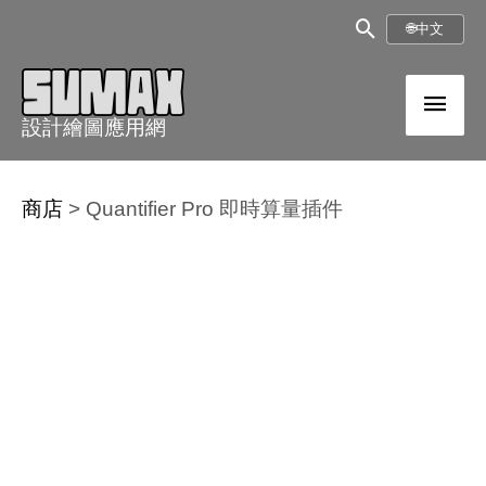
跳
搜
🌐
中文
至
尋
內
主
框
容
設計繪圖應用網
選
單
商店
>
Quantifier Pro 即時算量插件
Quantifier
Pro
即
時
算
量
插
件