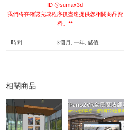
ID @sumax3d
我們將在確認完成程序後盡速提供您相關商品資
料。**
時間
3個月, 一年, 儲值
相關商品
原
目
始
前
價
價
格：
格：
NT$37,450。
NT$36,000。