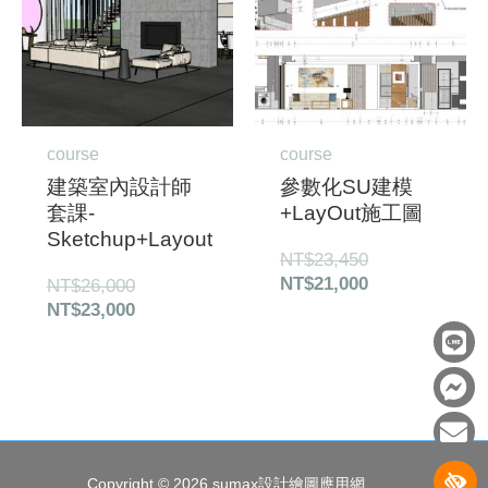
NT$26,000。
NT$23,000。
NT$23,450。
NT$21,000。
course
course
建築室內設計師
參數化SU建模
套課-
+LayOut施工圖
Sketchup+Layout
NT$
23,450
NT$
21,000
NT$
26,000
NT$
23,000
L
F
E
i
a
n
n
c
v
e
e
e
b
l
o
o
Copyright © 2026
sumax設計繪圖應用網