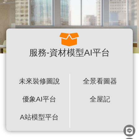
服務-資材模型AI平台
未來裝修圖說
全景看圖器
優象AI平台
全屋記
A站模型平台
L
F
E
i
a
n