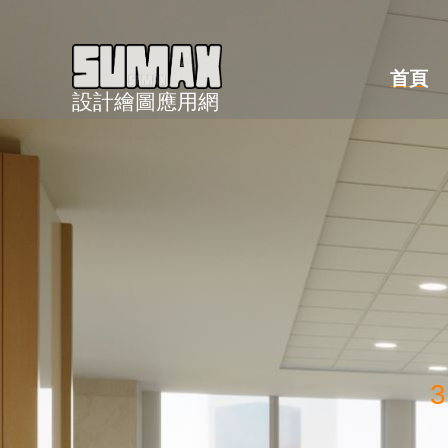
跳
至
內
首頁
設計繪圖應用網
容