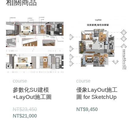
相關商品
原
目
始
前
價
價
格：
格：
NT$23,450。
NT$21,000。
course
course
參數化SU建模
優象LayOut施工
+LayOut施工圖
圖 for SketchUp
NT$
23,450
NT$
9,450
NT$
21,000