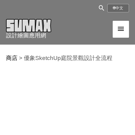
跳
搜
🌐
中文
至
尋
內
主
框
容
設計繪圖應用網
選
單
商店
>
優象SketchUp庭院景觀設計全流程
優
象
SketchUp
庭
院
景
觀
設