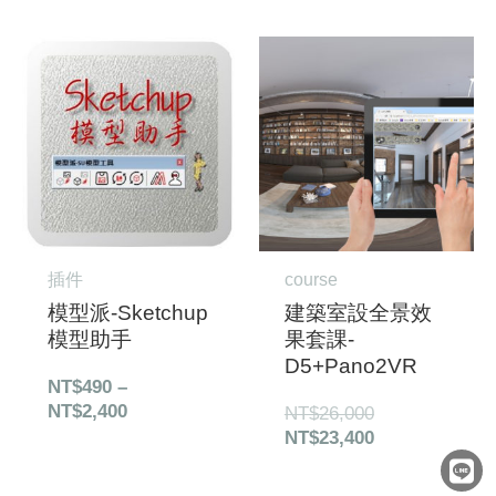
價
原
目
格
始
前
範
價
價
圍：
格：
格：
NT$490
NT$26,000。
NT$23,400。
到
NT$2,400
插件
course
模型派-Sketchup
建築室設全景效
模型助手
果套課-
D5+Pano2VR
NT$
490
–
NT$
2,400
NT$
26,000
NT$
23,400
L
F
E
i
a
n