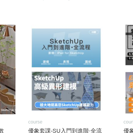
原
目
始
前
價
價
格：
格：
500。
NT$22,400。
NT$20,000。
course
cou
數
優象套課-SU入門到進階·全流
優象