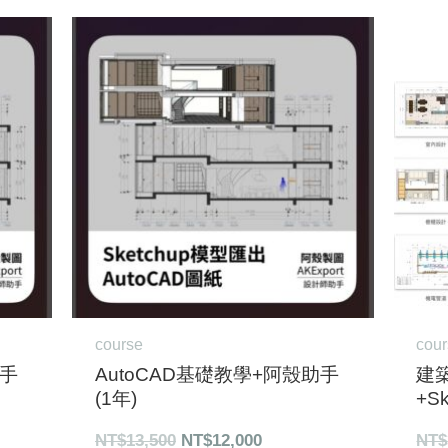
原
目
始
前
價
價
格：
格：
000。
NT$13,500。
NT$12,000。
course
cou
助手
AutoCAD基礎教學+阿殼助手
建
(1年)
+Sk
NT$
13,500
NT$
12,000
NT$