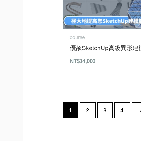
course
優象SketchUp高級異形建
NT$
14,000
1
2
3
4