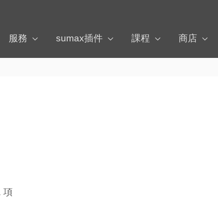
服務
sumax插件
課程
商店
依
最
新
項
目
排
序
 項