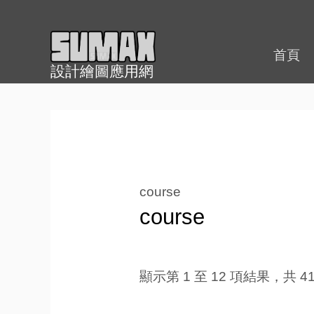
跳
至
內
首頁
設計繪圖應用網
容
course
course
顯示第 1 至 12 項結果，共 41