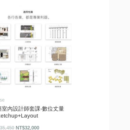
原
目
始
前
價
價
格：
格：
NT$35,450。
NT$32,000。
rse
築室內設計師套課-數位丈量
etchup+Layout
35,450
NT$
32,000