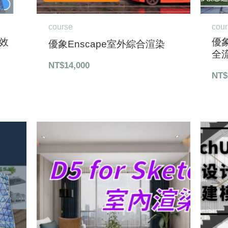
course
cou
高效
優象
優象Enscape室外綜合渲染
全
NT$
14,000
NT$