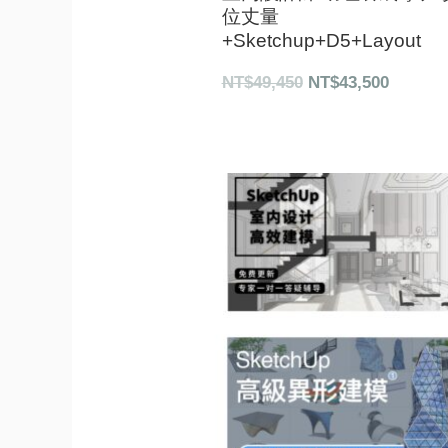
位丈量
+Sketchup+D5+Layout
NT$
49,450
NT$
43,500
原
目
始
前
價
價
格：
格：
NT$28,000。
NT$25,