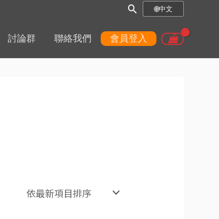
搜
🌐
中文
尋
討論群
聯絡我們
會員登入
框