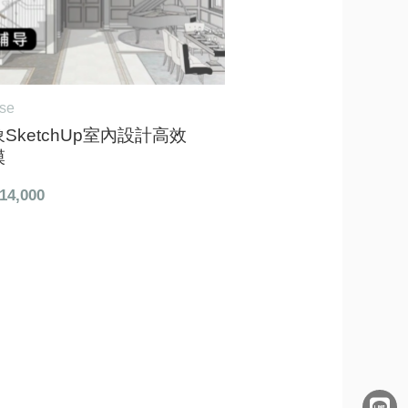
rse
SketchUp室內設計高效
模
14,000
L
F
E