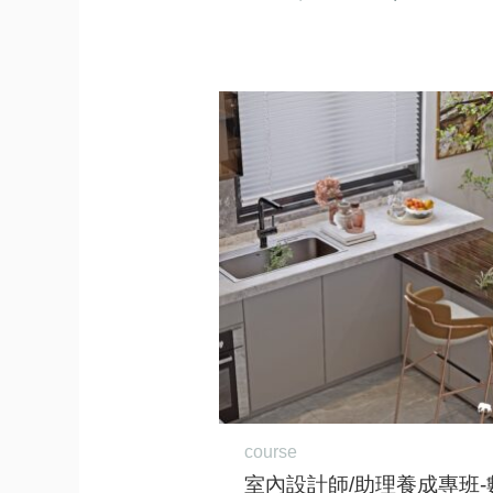
原
目
始
前
價
價
格：
格：
NT$49,450。
NT$43,
course
室內設計師/助理養成專班-