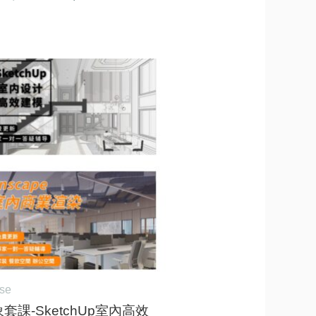
原
目
始
前
價
價
格：
格：
NT$28,000。
NT$25,000。
rse
套課-SketchUp室內高效