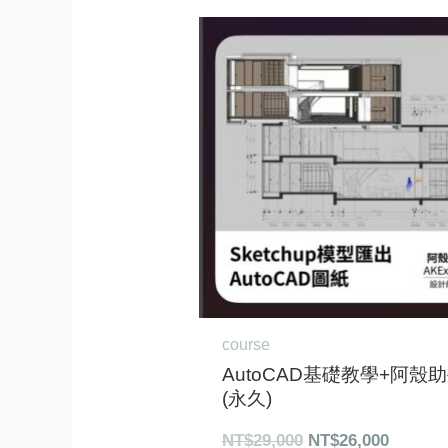
原
目
始
前
價
價
格：
格：
NT$29,000。
NT$26,
course
AutoCAD基礎教學+阿殼
(永久)
NT$
29,000
NT$
26,000