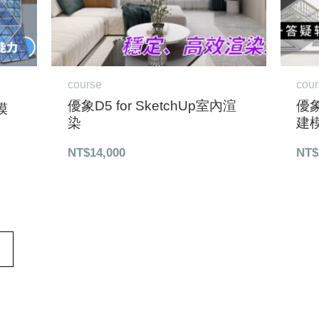
course
cou
優象D5 for SketchUp室內渲
優象
模
染
建
NT$
14,000
NT$
→