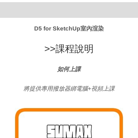
D5 for SketchUp室內渲染
>>課程說明
如何上課
將提供
專用撥放器綁電腦+視頻上課