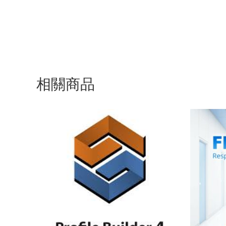
相關商品
價
格
範
圍：
NT$2,000
到
NT$3,300