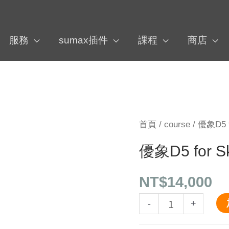
服務
sumax插件
課程
商店
優
首頁
/
course
/ 優象D5 
象
優象D5 for 
D5
for
NT$
14,000
SketchUp
-
+
室
內