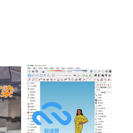
價
格
範
：
圍：
$46,800。
NT$1,200
到
NT$1,800