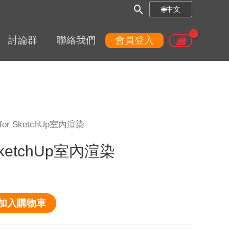
搜
🌐
中文
尋
討論群
聯絡我們
會員登入
框
for SketchUp室內渲染
SketchUp室內渲染
加入購物車