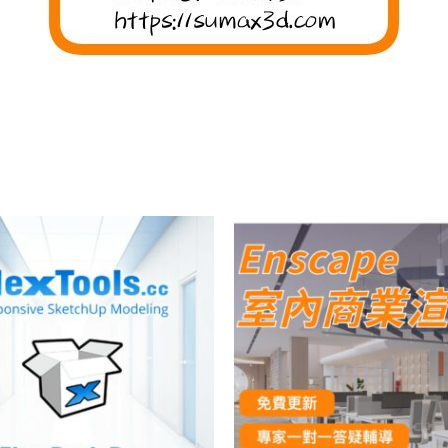
原
目
始
前
價
價
格：
格
NT$52,000。
NT