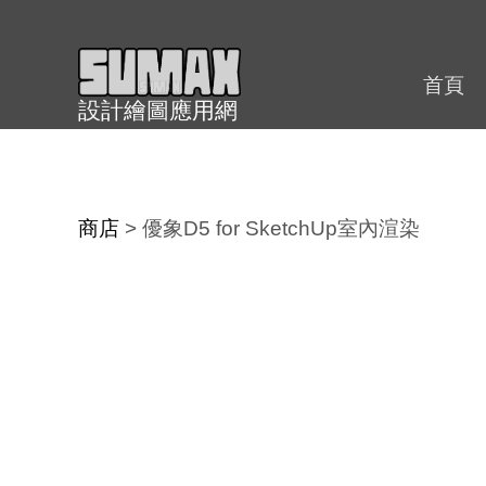
跳
至
內
首頁
設計繪圖應用網
容
商店
>
優象D5 for SketchUp室內渲染