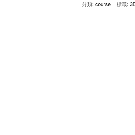
分類:
course
標籤:
3
渲
染
數
量