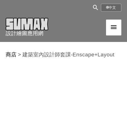
跳
搜
🌐
中文
至
尋
內
主
框
容
設計繪圖應用網
選
單
商店
>
建築室內設計師套課-Enscape+Layout
原
目
建
始
前
築
價
價
室
格：
格：
內
NT$21,450。
NT$16,500。
設
計
師
套