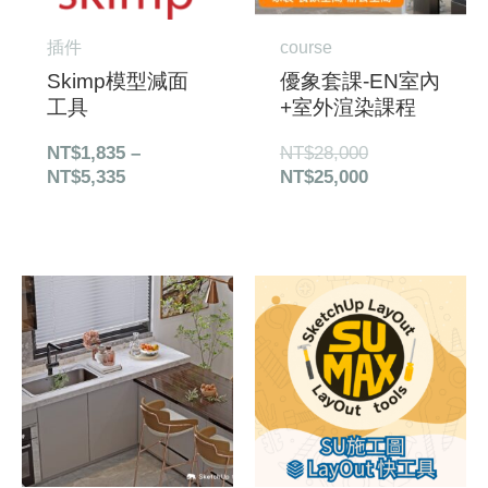
插件
course
Skimp模型減面
優象套課-EN室內
工具
+室外渲染課程
NT$
1,835
–
NT$
28,000
NT$
5,335
NT$
25,000
原
目
價
始
前
格
價
價
範
格：
格：
圍：
NT$49,450。
NT$43,500。
NT$1,350
到
NT$5,500