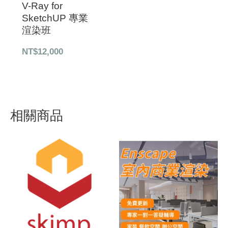
V-Ray for
SketchUP 專業
渲染班
NT$
12,000
相關商品
價
原
目
格
始
前
範
價
價
圍：
格：
格：
NT$1,835
NT$28,000。
NT$25,000。
到
NT$5,335