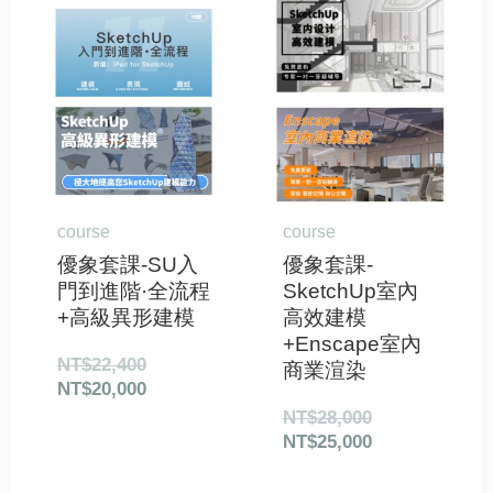
原
目
原
目
始
前
始
前
價
價
價
價
格：
格：
格：
格：
NT$22,400。
NT$20,000。
NT$28,000。
NT$25,000。
course
course
優象套課-SU入
優象套課-
門到進階·全流程
SketchUp室內
+高級異形建模
高效建模
+Enscape室內
NT$
22,400
商業渲染
NT$
20,000
NT$
28,000
NT$
25,000