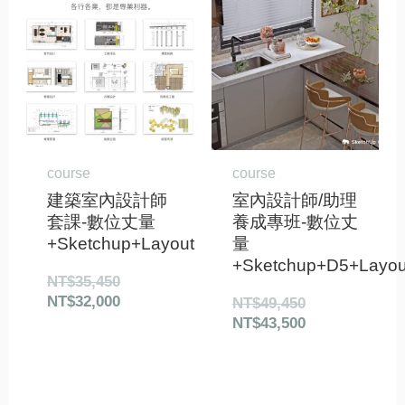
始
前
始
前
價
價
價
價
格：
格：
格：
格：
NT$35,450。
NT$32,000。
NT$49,450。
NT$43,500。
course
course
建築室內設計師
室內設計師/助理
套課-數位丈量
養成專班-數位丈
+Sketchup+Layout
量
+Sketchup+D5+Layou
NT$
35,450
NT$
32,000
NT$
49,450
NT$
43,500