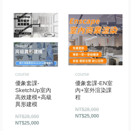
原
目
原
目
始
前
始
前
價
價
價
價
格：
格：
格：
格：
NT$28,000。
NT$25,000。
NT$28,000。
NT$25,000。
course
course
優象套課-
優象套課-EN室
SketchUp室內
內+室外渲染課
高效建模+高級
程
異形建模
NT$
28,000
NT$
25,000
NT$
28,000
NT$
25,000