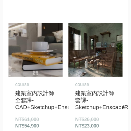
原
目
原
目
始
前
始
前
價
價
價
價
格：
格：
格：
格：
NT$61,000。
NT$54,900。
NT$26,000。
NT$23,000。
course
course
建築室內設計師
建築室內設計師
全套課-
套課-
CAD+Sketchup+Enscape+Layout+Pano2VR
Sketchup+Enscape
NT$
61,000
NT$
26,000
NT$
54,900
NT$
23,000