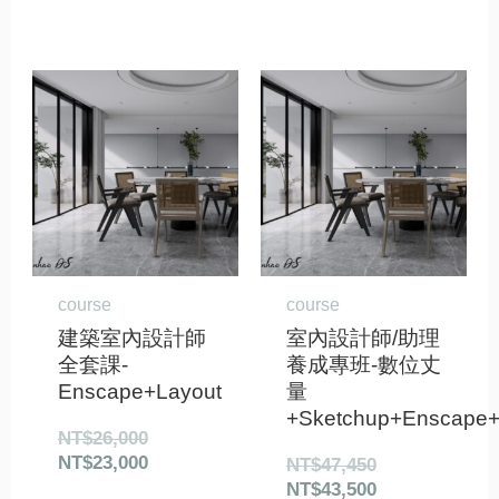
原
目
原
目
始
前
始
前
價
價
價
價
格：
格：
格：
格：
NT$26,000。
NT$23,000。
NT$47,450。
NT$43,500。
course
course
建築室內設計師
室內設計師/助理
全套課-
養成專班-數位丈
Enscape+Layout
量
+Sketchup+Enscape+
NT$
26,000
NT$
23,000
NT$
47,450
NT$
43,500