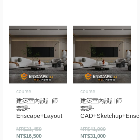
原
目
原
目
始
前
始
前
價
價
價
價
格：
格：
格：
格：
NT$21,450。
NT$16,500。
NT$41,900。
NT$31,000。
course
course
建築室內設計師
建築室內設計師
套課-
套課-
Enscape+Layout
CAD+Sketchup+Ensc
NT$
21,450
NT$
41,900
NT$
16,500
NT$
31,000