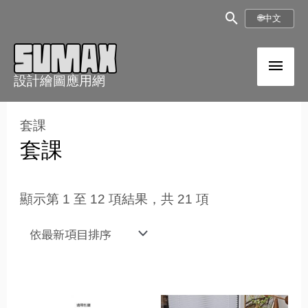
跳
搜
🌐
中文
至
尋
內
主
框
容
設計繪圖應用網
選
依
最
單
套課
新
項
套課
目
排
序
顯示第 1 至 12 項結果，共 21 項
原
目
原
目