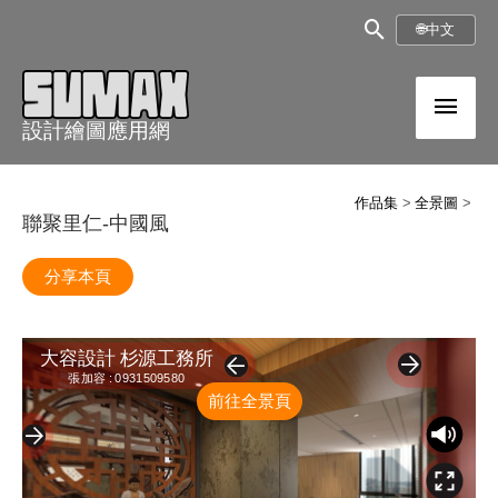
跳
搜
🌐
中文
至
尋
內
主
框
容
設計繪圖應用網
選
單
作品集
全景圖
聯聚里仁-中國風
分享本頁
前往全景頁