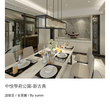
中悅學府公園-新古典
請留言
/
全景圖
/ By
sumin