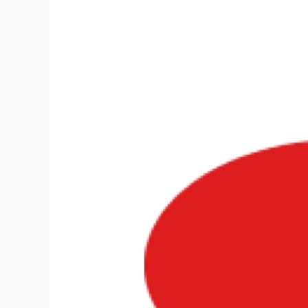
阿
殼
SU
轉
CAD
助
手