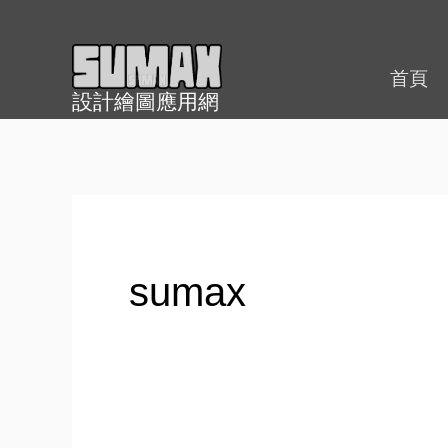
跳
至
內
首頁
設計繪圖應用網
容
sumax