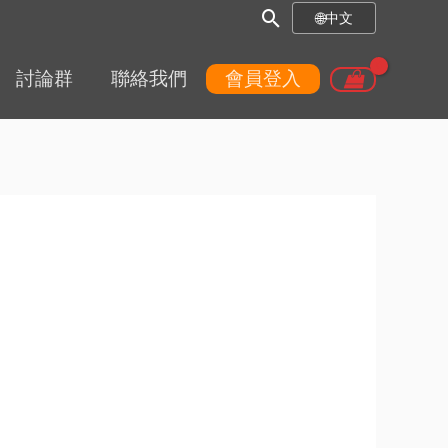
搜
🌐
中文
尋
討論群
聯絡我們
會員登入
框