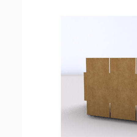
紙
箱
客
訂
3d
互
動
下
單
系
統