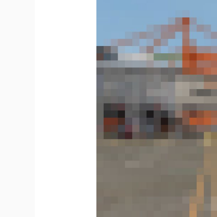
具
客
訂
3d
互
動
下
單
系
統