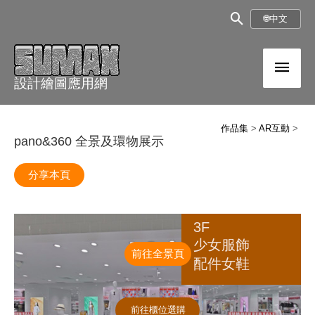
跳
搜
🌐
中文
至
尋
內
主
框
容
設計繪圖應用網
選
單
作品集
AR互動
pano&360 全景及環物展示
分享本頁
前往全景頁