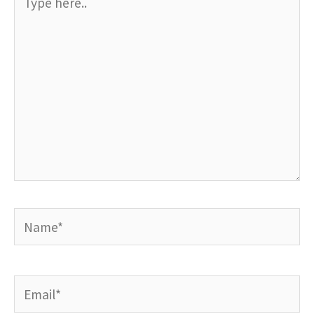
here..
Name*
Email*