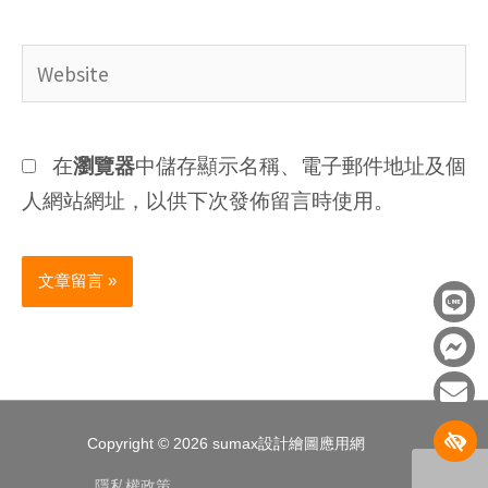
Website
在
瀏覽器
中儲存顯示名稱、電子郵件地址及個
人網站網址，以供下次發佈留言時使用。
L
F
E
i
a
n
n
c
v
e
e
e
b
l
o
o
Copyright © 2026
sumax設計繪圖應用網
o
p
k
e
隱私權政策