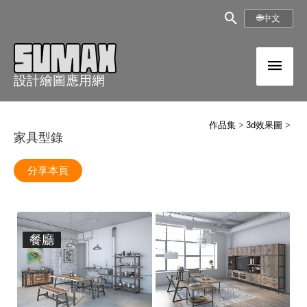
跳
搜
🌐
中文
至
尋
內
主
框
容
設計繪圖應用網
選
單
作品集
3d效果圖
家具型錄
分享本頁
餐廳