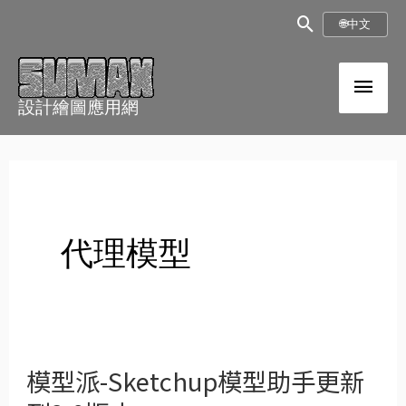
跳
搜
🌐
中文
至
尋
內
主
框
容
設計繪圖應用網
選
單
代理模型
模型派-Sketchup模型助手更新
模