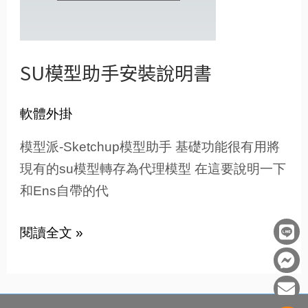
手
安
裝
SU模型助手安裝說明書
說
明
軟體外掛
書
模型派-Sketchup模型助手 基礎功能很有用將
現有的su模型轉存為代理模型 在這要說明一下
和Ens自帶的代
L
F
E
閱讀全文 »
i
a
n
n
c
v
e
e
e
b
l