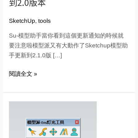
到2.0版本
型
派-
Sketchup
SketchUp
,
tools
模
Su-模型助手當你看到這個更新通知的時候就
型
要注意啦模型派又有大動作了Sketchup模型助
助
手更新到2.1.0版 […]
手
更
閱讀全文 »
新
到
2.0
SU
版
模
本
型
助