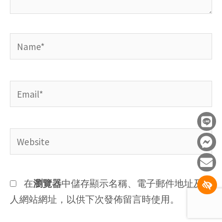
Name*
Email*
L
F
E
i
a
n
Website
n
c
v
e
e
e
b
l
o
o
在
瀏覽器
中儲存顯示名稱、電子郵件地址及個
o
p
人網站網址，以供下次發佈留言時使用。
k
e
-