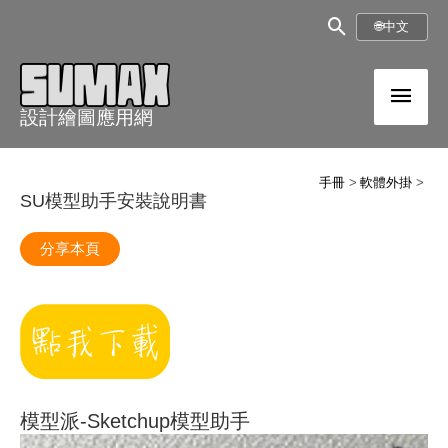
跳
搜
🌐
中文
至
尋
內
主
框
容
設計繪圖應用網
選
單
手冊
軟體外掛
SU模型助手安裝說明書
分享本頁
模型派-Sketchup模型助手