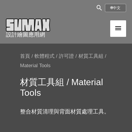
跳
搜
🌐
中文
至
尋
內
主
框
容
設計繪圖應用網
選
單
首頁
/
軟體程式
/
許可證
/ 材質工具組 /
Material Tools
材質工具組 / Material
Tools
整合材質清理與背面材質處理工具。