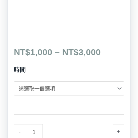
價
NT$
1,000
–
NT$
3,000
格
材
時間
範
質
圍：
工
NT$1,00
具
到
組
NT$3,00
/
Material
-
+
Tools