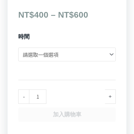
價
NT$
400
–
NT$
600
格
背
範
時間
面
圍：
材
NT$400
質
到
/
NT$600
Back
Face
-
+
Material
數
加入購物車
量