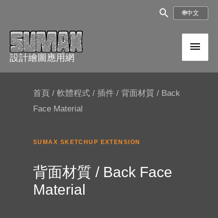
跳
搜
🌐
中文
至
尋
內
主
框
容
設計繪圖應用網
選
單
首頁
/
軟體程式
/
插件
/ 背面材質 / Back
Face Material
SUMAX SKETCHUP EXTENSION
背面材質 / Back Face
Material