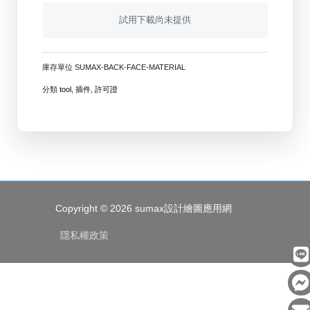
試用下載尚未提供
庫存單位
SUMAX-BACK-FACE-MATERIAL
分類
tool
,
插件
,
許可證
Copyright © 2026
sumax設計繪圖應用網
隱私權政策
L
i
a
n
n
c
v
e
e
e