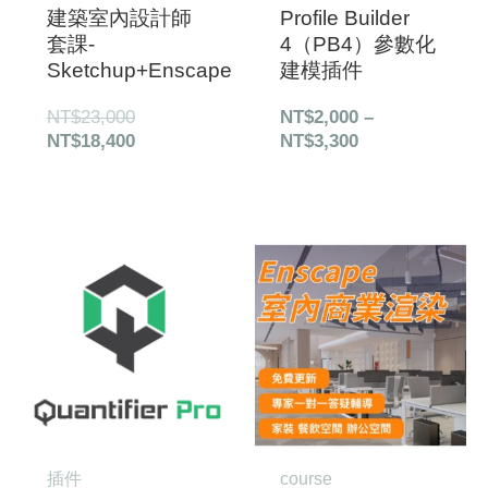
建築室內設計師
Profile Builder
套課-
4（PB4）參數化
Sketchup+Enscape
建模插件
NT$
23,000
NT$
2,000
–
NT$
18,400
NT$
3,300
原
目
始
前
價
價
格：
格：
NT$40,000。
NT$36,000。
插件
course