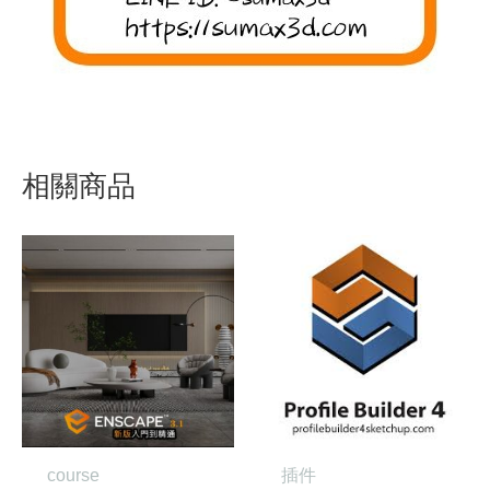
相關商品
原
目
價
始
前
格
價
價
範
格：
格：
圍：
NT$23,000。
NT$18,400。
NT$2,000
到
NT$3,300
course
插件