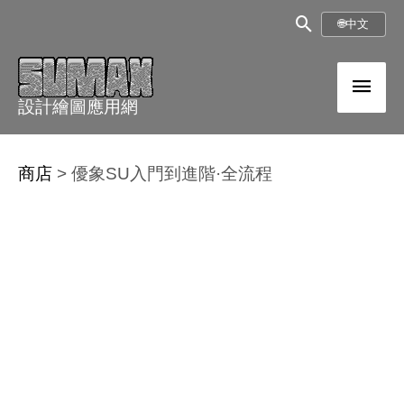
跳
搜
🌐
中文
至
尋
內
主
框
容
設計繪圖應用網
選
單
商店
>
優象SU入門到進階·全流程
優
象
SU
入
門
到
進
階