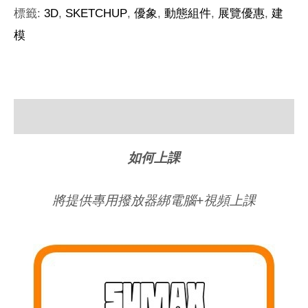
標籤:
3D
,
SKETCHUP
,
優象
,
動態組件
,
展覽優惠
,
建
模
描述
如何上課
將提供
專用撥放器綁電腦+視頻上課