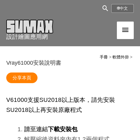
跳
搜
🌐
中文
至
尋
內
主
框
容
設計繪圖應用網
選
單
手冊
軟體外掛
Vray61000安裝說明書
分享本頁
V61000支援SU2018以上版本，請先安裝
SU2018以上再安裝原廠程式
請至連結
下載安裝包
解壓縮後資料夾內有1,2兩個程式