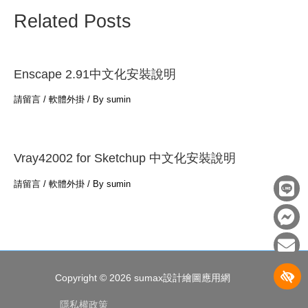
Related Posts
Enscape 2.91中文化安裝說明
請留言
/
軟體外掛
/ By
sumin
Vray42002 for Sketchup 中文化安裝說明
L
F
E
請留言
/
軟體外掛
/ By
sumin
i
a
n
n
c
v
e
e
e
b
l
o
o
Copyright © 2026
sumax設計繪圖應用網
o
p
k
e
隱私權政策