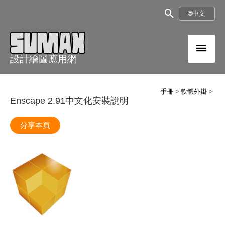
跳
搜
🌐
中文
至
尋
內
主
框
容
設計繪圖應用網
選
單
手冊
軟體外掛
Enscape 2.91中文化安裝說明
分享本頁