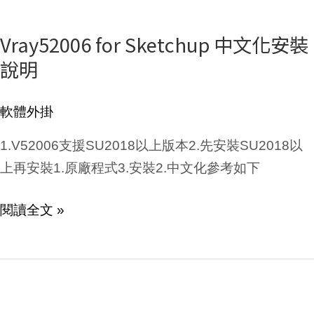
Vray52006 for Sketchup 中文化安裝
Vray52006
說明
for
Sketchup
中
軟體外掛
文
1.V52006支援SU2018以上版本2.先安裝SU2018以
化
上再安裝1.原廠程式3.安裝2.中文化參考如下
安
裝
閱讀全文 »
說
明
建