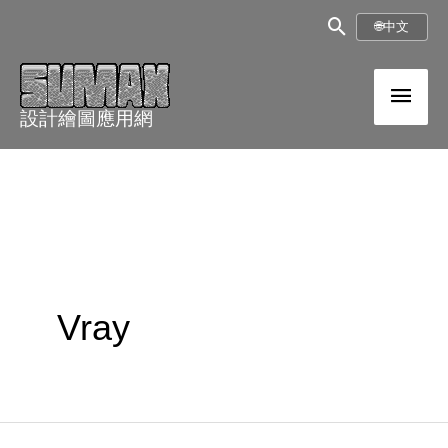
跳
搜
🌐
中文
至
尋
內
主
框
容
設計繪圖應用網
選
單
Vray
水