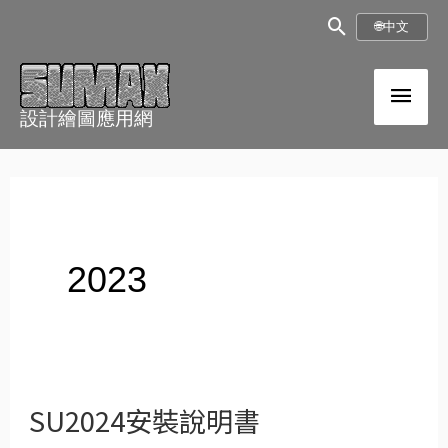
跳
搜
🌐
中文
至
尋
內
主
框
容
設計繪圖應用網
選
單
2023
SU2024安裝說明書
SU2024