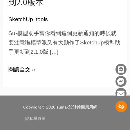
到2.0版本
型
派-
Sketchup
SketchUp
,
tools
模
Su-模型助手當你看到這個更新通知的時候就
型
要注意啦模型派又有大動作了Sketchup模型助
助
手更新到2.1.0版 […]
手
更
L
F
E
閱讀全文 »
i
a
n
新
n
c
v
到
e
e
e
2.0
b
l
版
o
o
Copyright © 2026
sumax設計繪圖應用網
o
p
本
k
e
隱私權政策
-