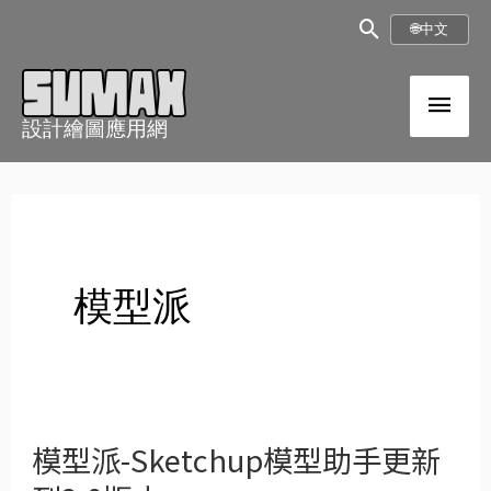
跳
搜
🌐
中文
至
尋
內
主
框
容
設計繪圖應用網
選
單
模型派
模型派-Sketchup模型助手更新
模