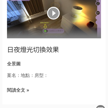
夜
燈
光
切
換
效
果
日夜燈光切換效果
全景圖
案名：地點：房型：
L
F
E
閱讀全文 »
i
a
n
n
c
v
e
e
e