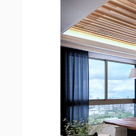
圓
地
方