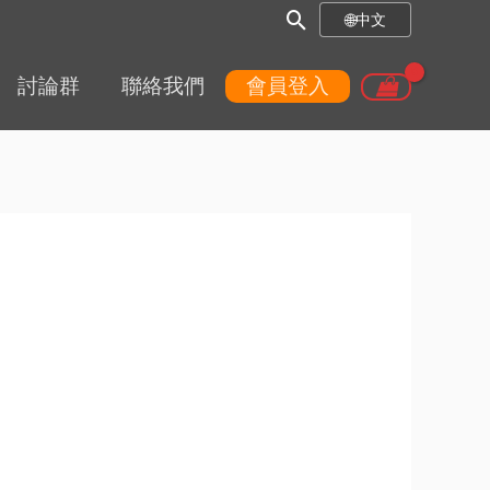
搜
🌐
中文
尋
討論群
聯絡我們
會員登入
框