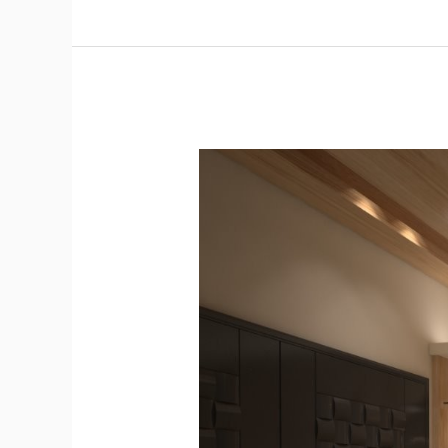
格
里
昂/
新
古
典
風