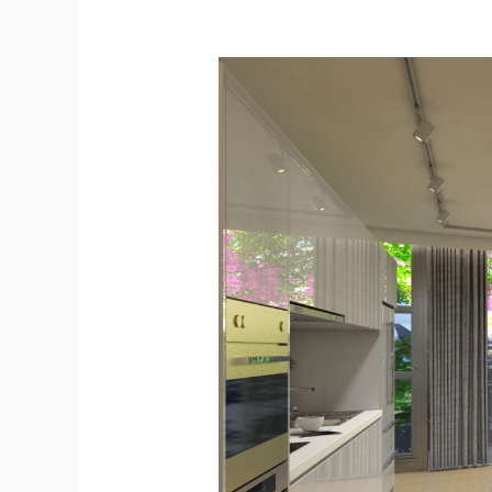
海
頓/
輕
工
業
風