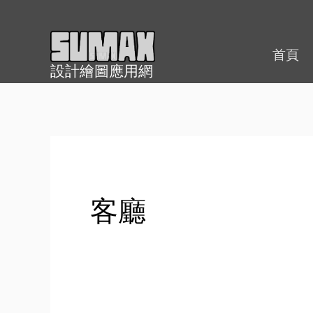
跳
至
內
首頁
設計繪圖應用網
容
客廳