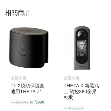
相關商品
原
目
原
目
始
前
始
前
價
價
價
價
格：
格：
格：
格：
NT$1,050。
NT$990。
NT$21,980。
NT$20,900。
全景相機
全景相機
TL-2鏡頭保護蓋
THETA X 新黑武
適用THETA Z1
士 觸控360全景
相機
NT$
1,050
NT$
990
NT$
21,980