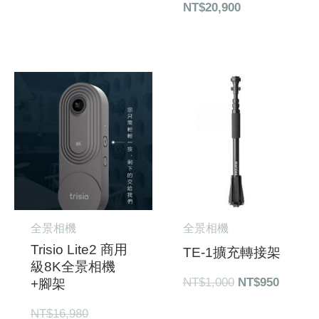
NT$
20,900
原
目
原
目
始
前
始
前
價
價
價
價
格：
格：
格：
格：
NT$16,980。
NT$14,980。
NT$1,000。
NT$95
全景相機
全景相機
Trisio Lite2 商用
TE-1擴充轉接架
級8K全景相機
NT$
1,000
NT$
950
+腳架
NT$
16,980