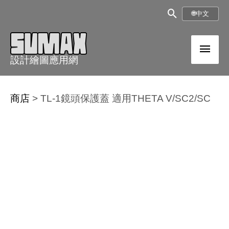
跳
搜
🌐
中文
至
尋
內
主
框
容
設計繪圖應用網
選
單
商店
>
TL-1鏡頭保護蓋 適用THETA V/SC2/SC
原
目
TL-
始
前
1
價
價
鏡
格：
格：
頭
NT$1,050。
NT$990。
保
護
蓋
適