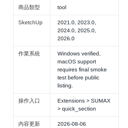
商品類型
tool
SketchUp
2021.0, 2023.0,
2024.0, 2025.0,
2026.0
作業系統
Windows verified,
macOS support
requires final smoke
test before public
listing.
操作入口
Extensions > SUMAX
> quick_section
內容更新
2026-08-06