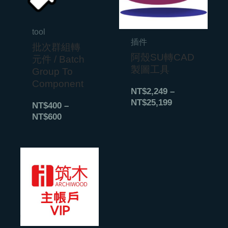
到
到
NT$600
NT$25,199
tool
插件
批次群組轉
阿殼SU轉CAD
元件 / Batch
製圖工具
Group To
Component
NT$
2,249
–
NT$
25,199
NT$
400
–
NT$
600