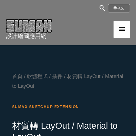
跳
搜
🌐
中文
至
尋
內
主
框
容
設計繪圖應用網
選
單
首頁
/
軟體程式
/
插件
/ 材質轉 LayOut / Material
to LayOut
SUMAX SKETCHUP EXTENSION
材質轉 LayOut / Material to