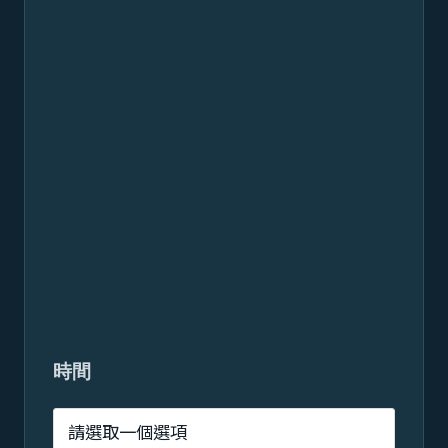
材
時間
質
轉