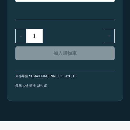
LayOut
/
Material
to
-
+
LayOut
數
加入購物車
量
庫存單位
SUMAX-MATERIAL-TO-LAYOUT
分類
tool
,
插件
,
許可證