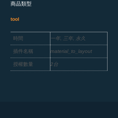
商品類型
tool
時間
一年, 三年, 永久
插件名稱
material_to_layout
授權數量
2台