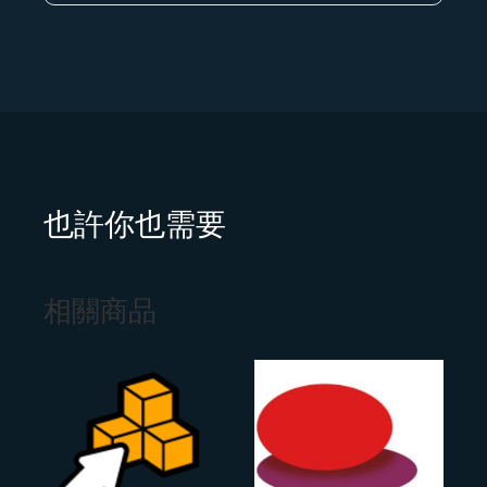
也許你也需要
相關商品
價
價
格
格
範
範
圍：
圍：
NT$400
NT$2,249