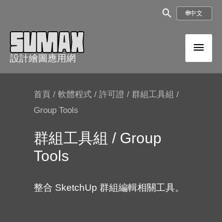
跳
搜
🌐
中文
至
尋
內
主
框
容
設計繪圖應用網
選
單
首頁
/
軟體程式
/
許可證
/ 群組工具組 /
Group Tools
群組工具組 / Group
Tools
整合 SketchUp 群組編輯相關工具。