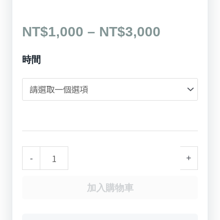
價
NT$
1,000
–
NT$
3,000
格
群
時間
範
組
圍：
工
NT$1,00
具
到
組
NT$3,00
/
Group
-
+
Tools
數
加入購物車
量