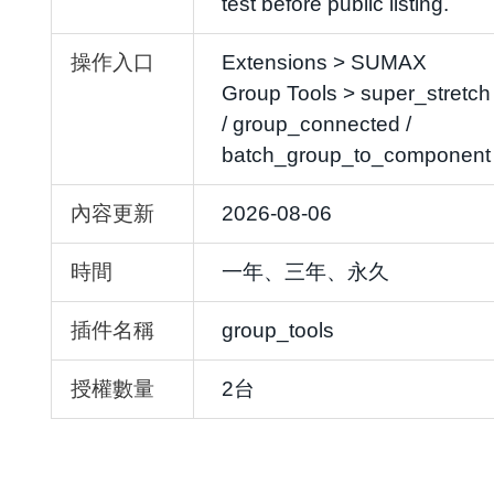
test before public listing.
操作入口
Extensions > SUMAX
Group Tools > super_stretch
/ group_connected /
batch_group_to_component
內容更新
2026-08-06
時間
一年、三年、永久
插件名稱
group_tools
授權數量
2台