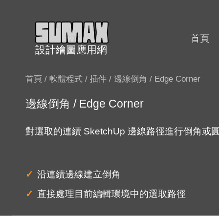
跳
至
內
首頁
設計繪圖應用網
容
首頁
/
軟體程式
/
插件
/ 邊線倒角 / Edge Corner
邊線倒角 / Edge Corner
對選取的連續 SketchUp 邊線路徑進行倒角或
沿連續邊線建立倒角
直接處理目前編輯環境中的選取路徑