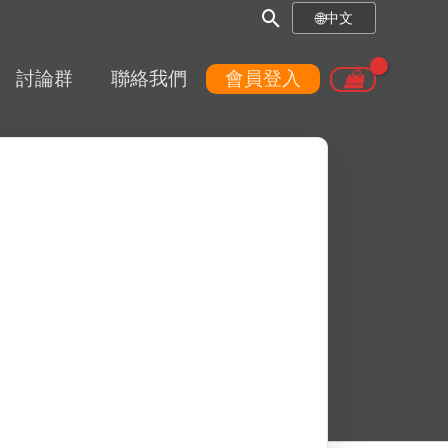
搜
🌐
中文
尋
討論群
聯絡我們
會員登入
框