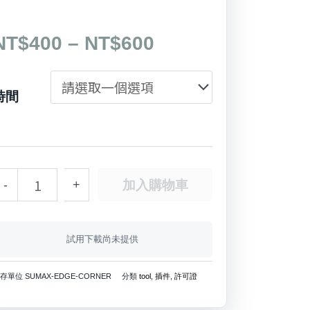
價
NT$
400
–
NT$
600
格
邊
範
線
時間
圍：
倒
NT$400
角
到
NT$600
dge
加入購物車
-
+
orner
數
試用下載尚未提供
量
庫存單位
SUMAX-EDGE-CORNER
分類
tool
,
插件
,
許可證