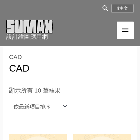
跳
搜
🌐
中文
至
尋
內
主
框
容
設計繪圖應用網
選
依
最
單
CAD
新
項
CAD
目
排
序
顯示所有 10 筆結果
價
價