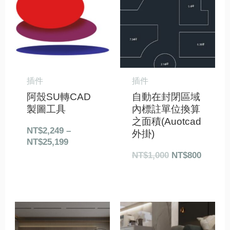
範
價
價
圍：
格：
格：
NT$2,249
NT$1,000。
NT$80
到
NT$25,199
插件
插件
阿殼SU轉CAD
自動在封閉區域
製圖工具
內標註單位換算
之面積(Auotcad
NT$
2,249
–
外掛)
NT$
25,199
NT$
1,000
NT$
800
原
目
原
目
始
前
始
前
價
價
價
價