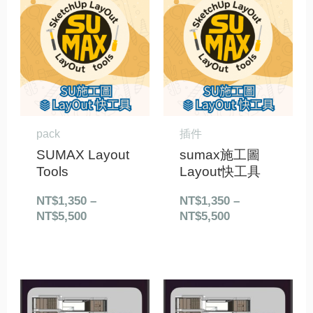
格
格
範
範
圍：
圍：
NT$1,350
NT$1,350
到
到
NT$5,500
NT$5,500
pack
插件
SUMAX Layout
sumax施工圖
Tools
Layout快工具
NT$
1,350
–
NT$
1,350
–
NT$
5,500
NT$
5,500
原
目
原
目
始
前
始
前