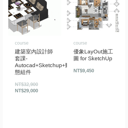
格：
格：
NT$32,900。
NT$29,000。
course
course
建築室內設計師
優象LayOut施工
套課-
圖 for SketchUp
Autocad+Sketchup+動
NT$
9,450
態組件
NT$
32,900
NT$
29,000