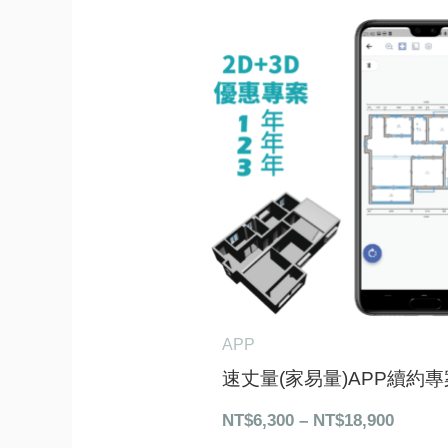
價
格
範
圍：
NT$6,3
到
NT$18,
APP
速丈量(家易量)APP續約專
NT$
6,300
–
NT$
18,900