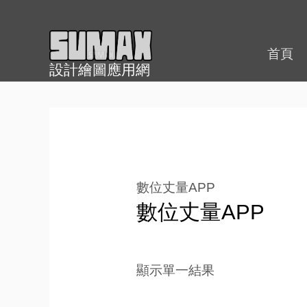
跳
至
內
首頁
設計繪圖應用網
容
數位丈量APP
數位丈量APP
顯示單一結果