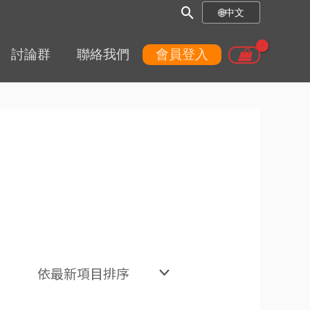
搜
🌐
中文
尋
討論群
聯絡我們
會員登入
框