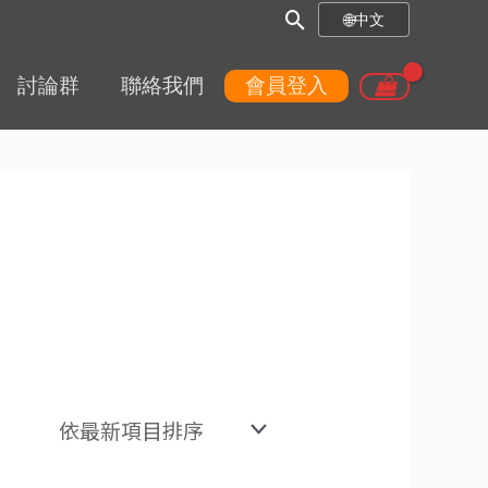
搜
🌐
中文
尋
討論群
聯絡我們
會員登入
框