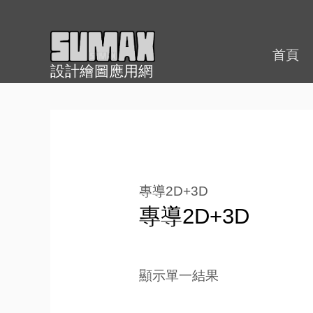
跳
至
內
首頁
設計繪圖應用網
容
專導2D+3D
專導2D+3D
顯示單一結果