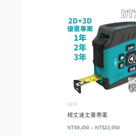
價
格
範
圍：
NT$9,4
到
NT$22,
APP
模丈速丈量專案
NT$
9,450
–
NT$
22,050