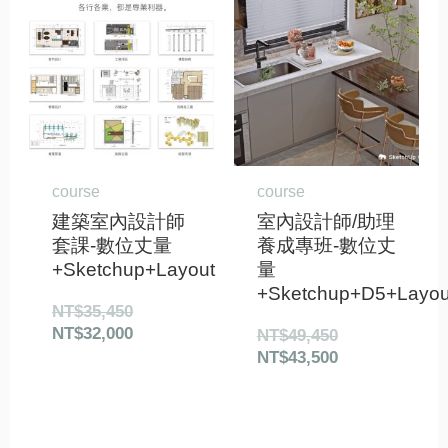
始
前
始
前
價
價
價
價
格：
格：
格：
格：
NT$35,450。
NT$32,000。
NT$49,450。
NT$43,500。
course
course
建築室內設計師
室內設計師/助理
套課-數位丈量
養成專班-數位丈
+Sketchup+Layout
量
+Sketchup+D5+Layou
NT$
35,450
NT$
32,000
NT$
49,450
NT$
43,500