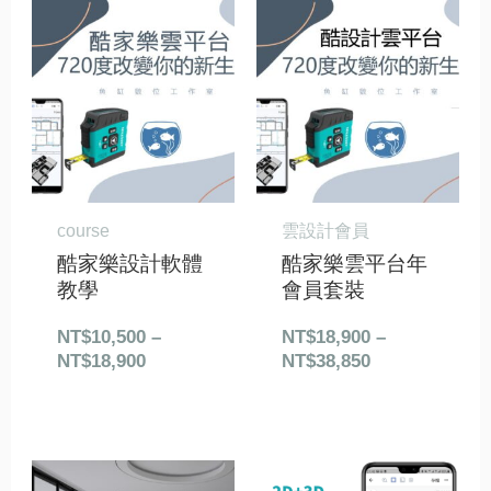
價
價
格
格
範
範
圍：
圍：
NT$10,500
NT$18,900
到
到
NT$18,900
NT$38,850
course
雲設計會員
酷家樂設計軟體
酷家樂雲平台年
教學
會員套裝
NT$
10,500
–
NT$
18,900
–
NT$
18,900
NT$
38,850
原
目
價