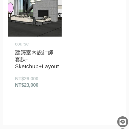
格：
格：
NT$26,000。
NT$23,000。
course
建築室內設計師
套課-
Sketchup+Layout
NT$
26,000
NT$
23,000
L
F
E
i
a
n