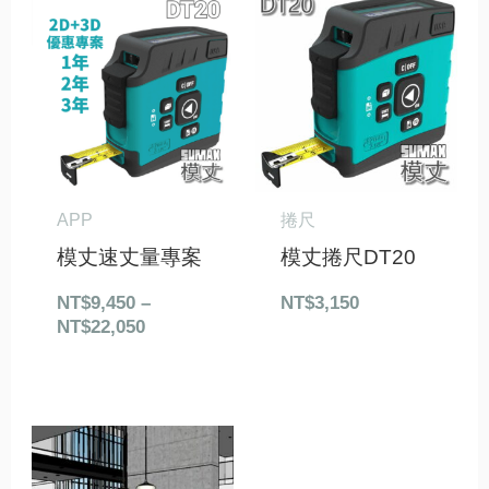
價
格
範
圍：
NT$9,450
到
NT$22,050
APP
捲尺
模丈速丈量專案
模丈捲尺DT20
NT$
9,450
–
NT$
3,150
NT$
22,050
原
目
始
前
價
價