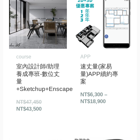
始
前
格
價
價
範
格：
格：
圍：
NT$47,450。
NT$43,500。
NT$6,300
到
NT$18,900
course
APP
室內設計師/助理
速丈量(家易
養成專班-數位丈
量)APP續約專
量
案
+Sketchup+Enscape+Layout
NT$
6,300
–
NT$
18,900
NT$
47,450
NT$
43,500