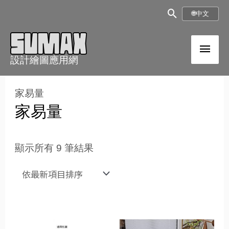
跳
搜
🌐
中文
至
尋
內
主
框
容
設計繪圖應用網
選
依
最
單
家易量
新
項
家易量
目
排
序
顯示所有 9 筆結果
原
目
原
目