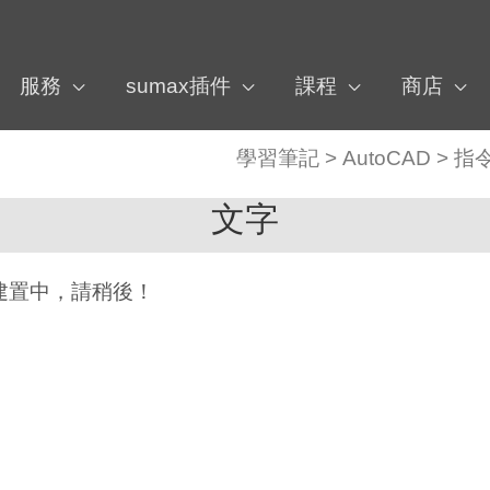
服務
sumax插件
課程
商店
學習筆記
>
AutoCAD
>
指
文字
容建置中，請稍後！