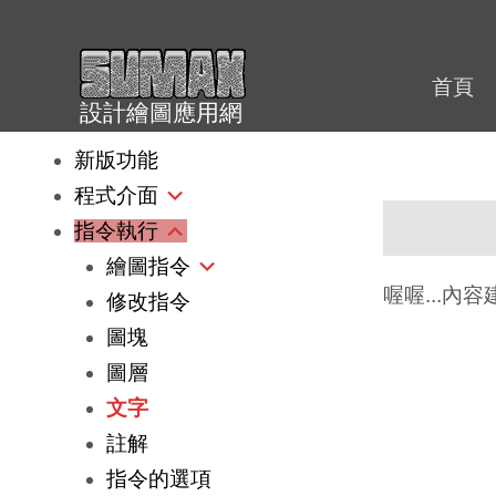
跳
至
內
首頁
設計繪圖應用網
容
新版功能
程式介面
指令執行
繪圖指令
喔喔...內
修改指令
圖塊
圖層
文字
註解
指令的選項