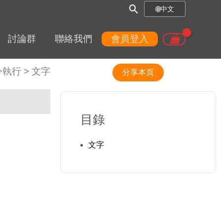
搜
🌐
中文
尋
討論群
聯絡我們
會員登入
框
令執行
>
文字
分享本頁
目錄
文字