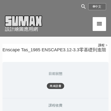
跳
搜
🌐
中文
至
尋
內
主
框
容
設計繪圖應用網
選
單
課程
ENSCAPE
章
Enscape Tas_1985 ENSCAPE3.12-3.3零基礎到進階
3.1
節
零
基
礎
到
進
目前狀態
階
尚未註冊
課程收費