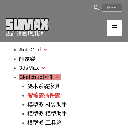
跳
搜
🌐
中文
至
尋
內
主
框
容
設計繪圖應用網
選
AutoCad
單
酷家樂
3dsMax
Sketchup插件
築木系統家具
智達雲插件雲
模型派-材質助手
模型派-模型助手
模型派-工具箱