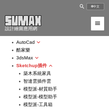
跳
搜
🌐
中文
至
尋
內
主
框
容
設計繪圖應用網
選
AutoCad
單
酷家樂
3dsMax
Sketchup插件
築木系統家具
智達雲插件雲
模型派-材質助手
模型派-模型助手
模型派-工具箱