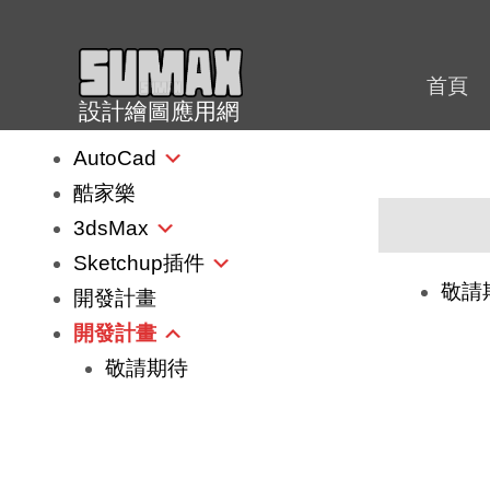
跳
至
內
首頁
設計繪圖應用網
容
AutoCad
酷家樂
3dsMax
Sketchup插件
敬請
開發計畫
開發計畫
敬請期待