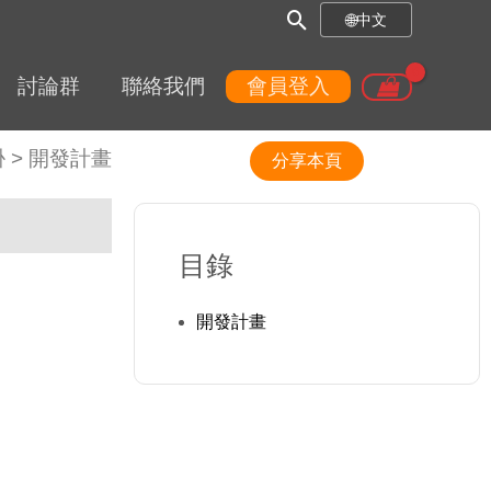
搜
🌐
中文
尋
討論群
聯絡我們
會員登入
框
掛
>
開發計畫
分享本頁
目錄
開發計畫