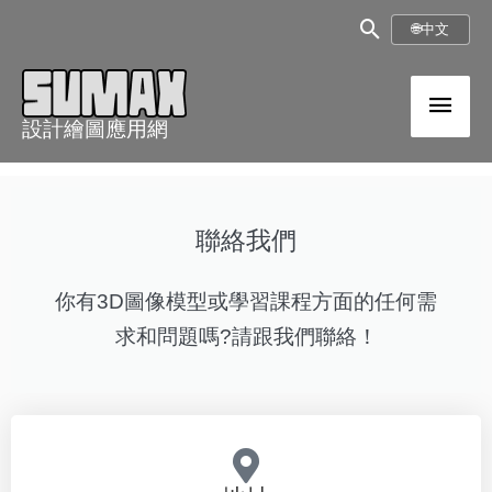
跳
搜
🌐
中文
至
尋
內
主
框
容
設計繪圖應用網
選
單
聯絡我們
你有3D圖像模型或學習課程方面的任何需
求和問題嗎?請跟我們聯絡！