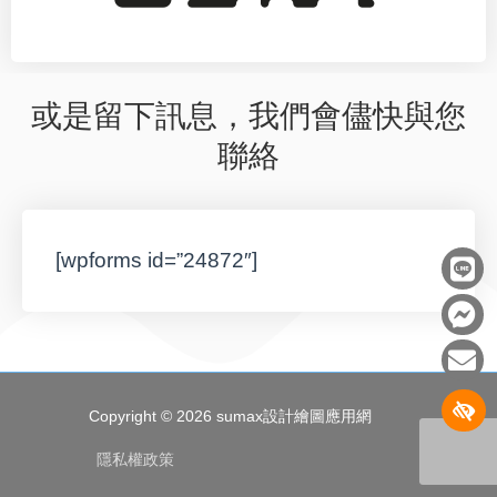
或是留下訊息，我們會儘快與您
聯絡
L
F
E
[wpforms id=”24872″]
i
a
n
n
c
v
e
e
e
b
l
o
o
Copyright © 2026
sumax設計繪圖應用網
o
p
k
e
隱私權政策
-