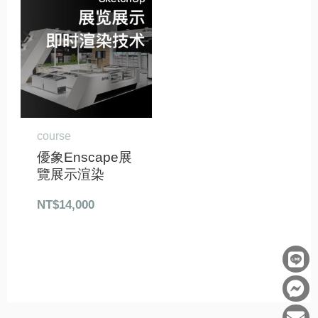
course
優象Enscape展
覽展示渲染
NT$
14,000
L
F
E
i
a
n
n
c
v
e
e
e