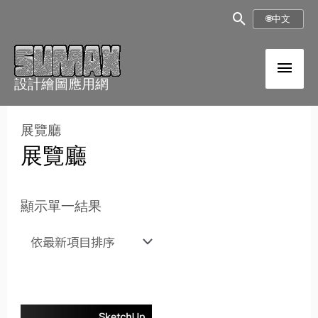
跳
搜
🌐
中文
至
尋
內
主
框
容
設計繪圖應用網
選
單
展覽廳
展覽廳
顯示單一結果